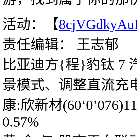
活动：【
8cjVGdkyA
责任编辑： 王志郁
比亚迪方{程}豹钛 7
景模式、调整直流充
康:欣新材(60‘0’07
0.57%