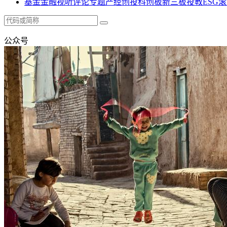
基金
金融
视听
评论
专题
产经
创投
科创板
新三板
投教
ESG
滚
公众号